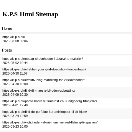
K.P.S
Html Sitemap
Home
https://k-p-s.dk/
2026-08-08 02:06
Posts
https://k-p-s.dk/opdag-skoenheden-i-abstrakte-malerier/
2026-05-02 19:44
https://k-p-s.dk/effektiv-rydning-af-doedsbo-i-koebenhavn/
2026-04-30 11:07
https://k-p-s.dk/effektiv-blog-marketing-for-virksomheder/
2026-04-30 10:00
https://k-p-s.dk/find-din-naeste-bil-uden-udbetaling/
2026-04-09 10:30
https://k-p-s.dk/photo-booth-til-firmafest-en-uundgaaelig-tilfoejelse/
2026-04-01 12:49
https://k-p-s.dk/find-de-perfekte-keramikkopper-til-dit-hjem/
2026-03-24 12:59
https://k-p-s.dk/vigtigheden-af-nie-nummer-ved-flytning-til-spanien/
2026-03-23 10:00