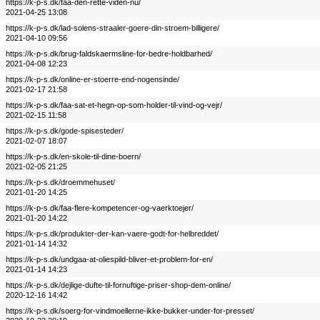
https://k-p-s.dk/faa-den-rette-viden-nu/
2021-04-25 13:08
https://k-p-s.dk/lad-solens-straaler-goere-din-stroem-billigere/
2021-04-10 09:56
https://k-p-s.dk/brug-faldskaermsline-for-bedre-holdbarhed/
2021-04-08 12:23
https://k-p-s.dk/online-er-stoerre-end-nogensinde/
2021-02-17 21:58
https://k-p-s.dk/faa-sat-et-hegn-op-som-holder-til-vind-og-vejr/
2021-02-15 11:58
https://k-p-s.dk/gode-spisesteder/
2021-02-07 18:07
https://k-p-s.dk/en-skole-til-dine-boern/
2021-02-05 21:25
https://k-p-s.dk/droemmehuset/
2021-01-20 14:25
https://k-p-s.dk/faa-flere-kompetencer-og-vaerktoejer/
2021-01-20 14:22
https://k-p-s.dk/produkter-der-kan-vaere-godt-for-helbreddet/
2021-01-14 14:32
https://k-p-s.dk/undgaa-at-oliespild-bliver-et-problem-for-en/
2021-01-14 14:23
https://k-p-s.dk/dejlige-dufte-til-fornuftige-priser-shop-dem-online/
2020-12-16 14:42
https://k-p-s.dk/soerg-for-vindmoellerne-ikke-bukker-under-for-presset/