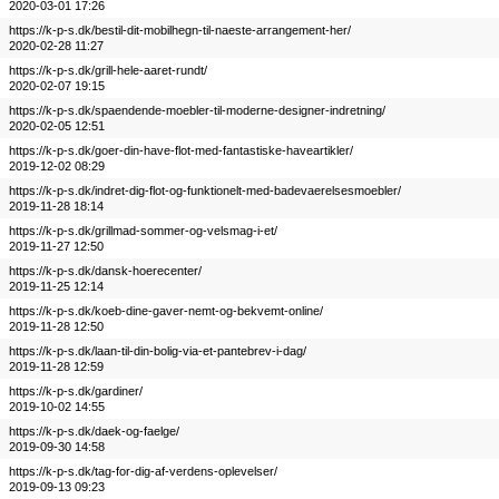
2020-03-01 17:26
https://k-p-s.dk/bestil-dit-mobilhegn-til-naeste-arrangement-her/
2020-02-28 11:27
https://k-p-s.dk/grill-hele-aaret-rundt/
2020-02-07 19:15
https://k-p-s.dk/spaendende-moebler-til-moderne-designer-indretning/
2020-02-05 12:51
https://k-p-s.dk/goer-din-have-flot-med-fantastiske-haveartikler/
2019-12-02 08:29
https://k-p-s.dk/indret-dig-flot-og-funktionelt-med-badevaerelsesmoebler/
2019-11-28 18:14
https://k-p-s.dk/grillmad-sommer-og-velsmag-i-et/
2019-11-27 12:50
https://k-p-s.dk/dansk-hoerecenter/
2019-11-25 12:14
https://k-p-s.dk/koeb-dine-gaver-nemt-og-bekvemt-online/
2019-11-28 12:50
https://k-p-s.dk/laan-til-din-bolig-via-et-pantebrev-i-dag/
2019-11-28 12:59
https://k-p-s.dk/gardiner/
2019-10-02 14:55
https://k-p-s.dk/daek-og-faelge/
2019-09-30 14:58
https://k-p-s.dk/tag-for-dig-af-verdens-oplevelser/
2019-09-13 09:23