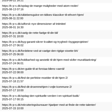
2025-08-22 16:21
https://k-p-s.dk/opdag-de-mange-muligheder-med-atom-reoler/
2025-08-13 07:16
https://k-p-s.dk/sildebensgulve-en-tidloes-klassiker-til-ethvert-hjem/
2025-08-11 22:00
https://k-p-s.dk/udforsk-nye-dimensioner-af-intimitet/
2025-08-01 16:30
https://k-p-s.dk/vaelg-de-rette-faelge-til-din-bil/
2025-07-31 18:00
https://k-p-s.dk/byg-garanti-sikrer-kvalitet-og-tryghed-i-byggeprojekter/
2025-07-27 06:02
https://k-p-s.dk/fordelene-ved-at-vaelge-den-rigtige-stoette-bh/
2025-07-25 06:00
https://k-p-s.dk/holdbarhed-og-aestetik-til-dit-hjem-med-skifer-murafdaekning/
2025-07-24 06:01
https://k-p-s.dk/en-guide-til-at-forstaa-bilens-vaerdi/
2025-07-22 08:00
https://k-p-s.dk/find-de-perfekte-moebler-til-dit-hjem-2/
2025-07-18 21:57
https://k-p-s.dk/find-dit-droemmehjem-i-vejle-kommune-2/
2025-07-17 10:00
https://k-p-s.dk/opdag-den-spirituelle-verden-i-en-spirituel-butik/
2025-07-17 00:15
https://k-p-s.dk/rekrutteringsbureauer-hjaelper-med-at-finde-de-rette-talenter/
2025-07-15 10:00