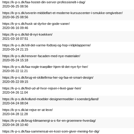
https://k-p-s.dk/faa-hostet-din-server-professionelt-i-dag/
2020-06-25 08:56
https://k-p-s.dk/severin-middelfart-et-moderne-kursuscenter-i-smukke-omgivelser/
2020-06-25 08:56
https://k-p-s.dk/husk-at-dyrke-de-gode-vaner/
2020-06-16 09:46
https://k-p-s.dk/tid-til-nyt-koekken/
2021-03-16 07:51
https://k-p-s.dk/stil-det-varme-fodtoej-og-hop-i-klipklapperne/
2020-05-24 21:15
https://k-p-s.dk/renover-facaden-med-nye-materialer/
2020-05-24 15:18
https://k-p-s.dk/faa-nogle-traepiller-hjem-til-det-nye-fyr-her/
2020-05-22 11:21
https://k-p-s.dk/brug-et-skiltefirma-her-og-faa-et-smart-design/
2020-05-22 09:15
https://k-p-s.dk/find-ud-af-hvor-rejsen-i-livet-gaar-hen/
2020-04-26 11:04
https://k-p-s.dk/kollund-moebler-designermoebler-i-soenderjylland/
2020-04-24 08:04
https://k-p-s.dk/at-rejse-er-at-leve/
2020-04-28 11:28
https://k-p-s.dk/brug-klimaenergi-a-s-for-en-groennere-hverdag/
2020-04-28 10:40
https://k-p-s.dk/faa-sammensat-en-kost-som-giver-mening-for-dig/