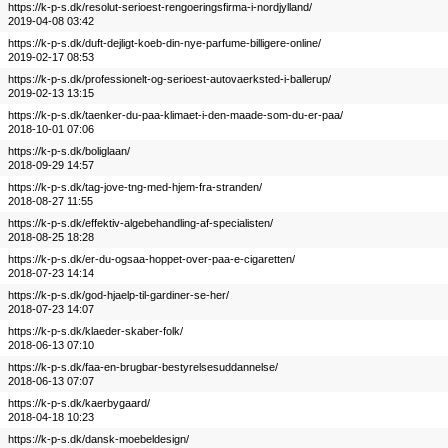
https://k-p-s.dk/resolut-serioest-rengoeringsfirma-i-nordjylland/
2019-04-08 03:42
https://k-p-s.dk/duft-dejligt-koeb-din-nye-parfume-billigere-online/
2019-02-17 08:53
https://k-p-s.dk/professionelt-og-serioest-autovaerksted-i-ballerup/
2019-02-13 13:15
https://k-p-s.dk/taenker-du-paa-klimaet-i-den-maade-som-du-er-paa/
2018-10-01 07:06
https://k-p-s.dk/boliglaan/
2018-09-29 14:57
https://k-p-s.dk/tag-jove-tng-med-hjem-fra-stranden/
2018-08-27 11:55
https://k-p-s.dk/effektiv-algebehandling-af-specialisten/
2018-08-25 18:28
https://k-p-s.dk/er-du-ogsaa-hoppet-over-paa-e-cigaretten/
2018-07-23 14:14
https://k-p-s.dk/god-hjaelp-til-gardiner-se-her/
2018-07-23 14:07
https://k-p-s.dk/klaeder-skaber-folk/
2018-06-13 07:10
https://k-p-s.dk/faa-en-brugbar-bestyrelsesuddannelse/
2018-06-13 07:07
https://k-p-s.dk/kaerbygaard/
2018-04-18 10:23
https://k-p-s.dk/dansk-moebeldesign/