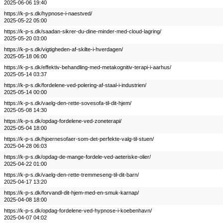
2025-06-06 19:40
https://k-p-s.dk/hypnose-i-naestved/
2025-05-22 05:00
https://k-p-s.dk/saadan-sikrer-du-dine-minder-med-cloud-lagring/
2025-05-20 03:00
https://k-p-s.dk/vigtigheden-af-skilte-i-hverdagen/
2025-05-18 06:00
https://k-p-s.dk/effektiv-behandling-med-metakognitiv-terapi-i-aarhus/
2025-05-14 03:37
https://k-p-s.dk/fordelene-ved-polering-af-staal-i-industrien/
2025-05-14 00:00
https://k-p-s.dk/vaelg-den-rette-sovesofa-til-dit-hjem/
2025-05-08 14:30
https://k-p-s.dk/opdag-fordelene-ved-zoneterapi/
2025-05-04 18:00
https://k-p-s.dk/hjoernesofaer-som-det-perfekte-valg-til-stuen/
2025-04-28 06:03
https://k-p-s.dk/opdag-de-mange-fordele-ved-aeteriske-olier/
2025-04-22 01:00
https://k-p-s.dk/vaelg-den-rette-tremmeseng-til-dit-barn/
2025-04-17 13:20
https://k-p-s.dk/forvandl-dit-hjem-med-en-smuk-karnap/
2025-04-08 18:00
https://k-p-s.dk/opdag-fordelene-ved-hypnose-i-koebenhavn/
2025-04-07 04:02