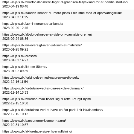
https://k-p-s.dk/hvorfor-danskere-tager-til-graensen-til-tyskland-for-at-handle-stort-ind/
2023-04-19 08:48
https://k-p-s.dk/saadan-skaber-du-mere-plads-i-din-stue-med-et-opbevaringsrum/
2023-04-03 11:15
https://k-p-s.dk/laer-innersense-at-kende/
2023-02-20 12:45
https://k-p-s.dk/alt-du-behoever-at-vide-om-cannabis-cremer/
2023-02-24 08:36
https://k-p-s.dk/en-oversigt-over-uld-som-et-materiale/
2023-01-25 09:21
https://k-p-s.dk/crossfit/
2023-01-02 14:27
https://k-p-s.dk/lidt-om-80erne/
2023-01-02 09:39
https://k-p-s.dk/forbindelse-med-naturen-og-dig-selv/
2022-12-16 11:54
https://k-p-s.dk/fordelene-ved-at-gaa-i-skole-i-danmark/
2022-12-14 13:33
https://k-p-s.dk/hvordan-man-finder-sig-til-rette-i-et-nyt-hjem/
2022-12-15 10:30
https://k-p-s.dk/fordelene-ved-at-have-en-flot-park-i-dit-lokalsamfund/
2022-12-15 10:12
https://k-p-s.dk/saesonerne-igennem-aaret/
2022-10-31 10:57
https://k-p-s.dk/at-foretage-sig-erhvervsflytning/