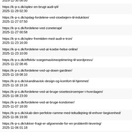
2025-11-30 08:00
https://k-p-s.dk/oplev-en-brugt-audi-q4/
2025-11-29 02:30
https://k-p-s.dk/opdag-fordelene-ved-stoebejern-til-induktion/
2025-11-27 07:50
https://k-p-s.dk/fordelene-ved-zoneterapi/
2025-11-27 00:58
https://k-p-s.dk/oplev-fremtiden-med-audi-e-tron/
2025-11-23 16:00
https://k-p-s.dk/fordelene-ved-at-koebe-helse-online/
2025-11-23 10:00
https://k-p-s.dk/effektiv-soegemaskineoptimering-til-wordpress/
2025-11-22 08:45
https://k-p-s.dk/fordelene-ved-up-down-gardiner/
2025-11-19 08:10
https://k-p-s.dk/skandinavisk-design-og-komfort-til-hjemmet/
2025-11-18 19:16
https://k-p-s.dk/fordelene-ved-at-bruge-stoettestroemper-i-hverdagen/
2025-11-08 23:00
https://k-p-s.dk/fordelene-ved-at-bruge-kondomer/
2025-11-07 18:00
https://k-p-s.dk/skab-den-perfekte-ramme-med-teltudlejning-til-enhver-begivenhed/
2025-11-06 19:00
https://k-p-s.dk/sikker-fragt-er-afgoerende-for-en-problemfri-levering/
2025-11-06 01:18