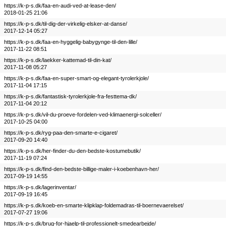
https://k-p-s.dk/faa-en-audi-ved-at-lease-den/
2018-01-25 21:06
https://k-p-s.dk/til-dig-der-virkelig-elsker-at-danse/
2017-12-14 05:27
https://k-p-s.dk/faa-en-hyggelig-babygynge-til-den-lille/
2017-11-22 08:51
https://k-p-s.dk/laekker-kattemad-til-din-kat/
2017-11-08 05:27
https://k-p-s.dk/faa-en-super-smart-og-elegant-tyrolerkjole/
2017-11-04 17:15
https://k-p-s.dk/fantastisk-tyrolerkjole-fra-festtema-dk/
2017-11-04 20:12
https://k-p-s.dk/vil-du-proeve-fordelen-ved-klimaenergi-solceller/
2017-10-25 04:00
https://k-p-s.dk/ryg-paa-den-smarte-e-cigaret/
2017-09-20 14:40
https://k-p-s.dk/her-finder-du-den-bedste-kostumebutik/
2017-11-19 07:24
https://k-p-s.dk/find-den-bedste-billige-maler-i-koebenhavn-her/
2017-09-19 14:55
https://k-p-s.dk/lagerinventar/
2017-09-19 16:45
https://k-p-s.dk/koeb-en-smarte-klipklap-foldemadras-til-boernevaerelset/
2017-07-27 19:06
https://k-p-s.dk/brug-for-hjaelp-til-professionelt-smedearbejde/