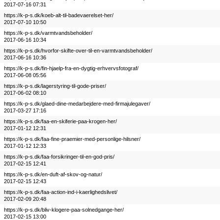
2017-07-16 07:31
https://k-p-s.dk/koeb-alt-til-badevaerelset-her/
2017-07-10 10:50
https://k-p-s.dk/varmtvandsbeholder/
2017-06-16 10:34
https://k-p-s.dk/hvorfor-skifte-over-til-en-varmtvandsbeholder/
2017-06-16 10:36
https://k-p-s.dk/fin-hjaelp-fra-en-dygtig-erhvervsfotograf/
2017-06-08 05:56
https://k-p-s.dk/lagerstyring-til-gode-priser/
2017-06-02 08:10
https://k-p-s.dk/glaed-dine-medarbejdere-med-firmajulegaver/
2017-03-27 17:16
https://k-p-s.dk/faa-en-skiferie-paa-krogen-her/
2017-01-12 12:31
https://k-p-s.dk/faa-fine-praemier-med-personlige-hilsner/
2017-01-12 12:33
https://k-p-s.dk/faa-forsikringer-til-en-god-pris/
2017-02-15 12:41
https://k-p-s.dk/en-duft-af-skov-og-natur/
2017-02-15 12:43
https://k-p-s.dk/faa-action-ind-i-kaerlighedslivet/
2017-02-09 20:48
https://k-p-s.dk/bliv-klogere-paa-solnedgange-her/
2017-02-15 13:00