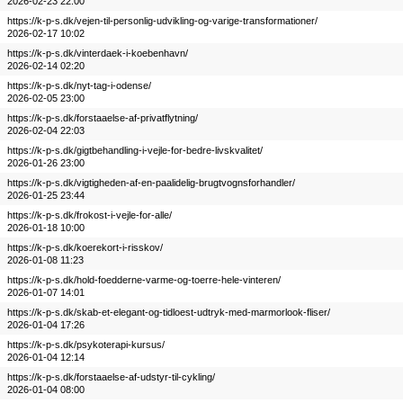
2026-02-23 22:00
https://k-p-s.dk/vejen-til-personlig-udvikling-og-varige-transformationer/
2026-02-17 10:02
https://k-p-s.dk/vinterdaek-i-koebenhavn/
2026-02-14 02:20
https://k-p-s.dk/nyt-tag-i-odense/
2026-02-05 23:00
https://k-p-s.dk/forstaaelse-af-privatflytning/
2026-02-04 22:03
https://k-p-s.dk/gigtbehandling-i-vejle-for-bedre-livskvalitet/
2026-01-26 23:00
https://k-p-s.dk/vigtigheden-af-en-paalidelig-brugtvognsforhandler/
2026-01-25 23:44
https://k-p-s.dk/frokost-i-vejle-for-alle/
2026-01-18 10:00
https://k-p-s.dk/koerekort-i-risskov/
2026-01-08 11:23
https://k-p-s.dk/hold-foedderne-varme-og-toerre-hele-vinteren/
2026-01-07 14:01
https://k-p-s.dk/skab-et-elegant-og-tidloest-udtryk-med-marmorlook-fliser/
2026-01-04 17:26
https://k-p-s.dk/psykoterapi-kursus/
2026-01-04 12:14
https://k-p-s.dk/forstaaelse-af-udstyr-til-cykling/
2026-01-04 08:00