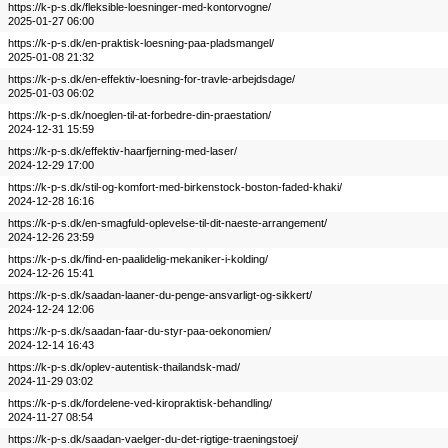
https://k-p-s.dk/fleksible-loesninger-med-kontorvogne/
2025-01-27 06:00
https://k-p-s.dk/en-praktisk-loesning-paa-pladsmangel/
2025-01-08 21:32
https://k-p-s.dk/en-effektiv-loesning-for-travle-arbejdsdage/
2025-01-03 06:02
https://k-p-s.dk/noeglen-til-at-forbedre-din-praestation/
2024-12-31 15:59
https://k-p-s.dk/effektiv-haarfjerning-med-laser/
2024-12-29 17:00
https://k-p-s.dk/stil-og-komfort-med-birkenstock-boston-faded-khaki/
2024-12-28 16:16
https://k-p-s.dk/en-smagfuld-oplevelse-til-dit-naeste-arrangement/
2024-12-26 23:59
https://k-p-s.dk/find-en-paalidelig-mekaniker-i-kolding/
2024-12-26 15:41
https://k-p-s.dk/saadan-laaner-du-penge-ansvarligt-og-sikkert/
2024-12-24 12:06
https://k-p-s.dk/saadan-faar-du-styr-paa-oekonomien/
2024-12-14 16:43
https://k-p-s.dk/oplev-autentisk-thailandsk-mad/
2024-11-29 03:02
https://k-p-s.dk/fordelene-ved-kiropraktisk-behandling/
2024-11-27 08:54
https://k-p-s.dk/saadan-vaelger-du-det-rigtige-traeningstoej/