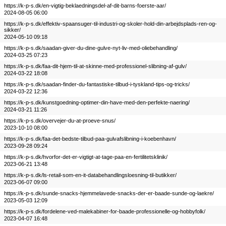
https://k-p-s.dk/en-vigtig-beklaedningsdel-af-dit-barns-foerste-aar/
2024-08-05 06:00
https://k-p-s.dk/effektiv-spaansuger-til-industri-og-skoler-hold-din-arbejdsplads-ren-og-
sikker/
2024-05-10 09:18
https://k-p-s.dk/saadan-giver-du-dine-gulve-nyt-liv-med-oliebehandling/
2024-03-25 07:23
https://k-p-s.dk/faa-dit-hjem-til-at-skinne-med-professionel-slibning-af-gulv/
2024-03-22 18:08
https://k-p-s.dk/saadan-finder-du-fantastiske-tilbud-i-tyskland-tips-og-tricks/
2024-03-22 12:36
https://k-p-s.dk/kunstgoedning-optimer-din-have-med-den-perfekte-naering/
2024-03-21 11:26
https://k-p-s.dk/overvejer-du-at-proeve-snus/
2023-10-10 08:00
https://k-p-s.dk/faa-det-bedste-tilbud-paa-gulvafslibning-i-koebenhavn/
2023-09-28 09:24
https://k-p-s.dk/hvorfor-det-er-vigtigt-at-tage-paa-en-fertilitetsklinik/
2023-06-21 13:48
https://k-p-s.dk/ls-retail-som-en-it-databehandlingsloesning-til-butikker/
2023-06-07 09:00
https://k-p-s.dk/sunde-snacks-hjemmelavede-snacks-der-er-baade-sunde-og-laekre/
2023-05-03 12:09
https://k-p-s.dk/fordelene-ved-malekabiner-for-baade-professionelle-og-hobbyfolk/
2023-04-07 16:48