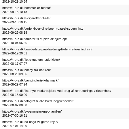
2022-10-29 10:54
https://k-p-s.dk/sommer-er-fedest/
2022-09-13 10:18
https://k-p-s.dk/e-cigaretter-til-alle/
2022-09-13 10:15
https://k-p-s.dk/derfor-boer-dine-boern-gaa-til-svoemning/
2022-09-29 08:18
https://k-p-s.dk/fodlister-til-at-pifte-dit-hjem-op/
2022-10-04 06:36
https://k-p-s.dk/den-bedste-paaklaedning-til-den-rette-anledning/
2022-08-19 20:51
https://k-p-s.dk/flotte-custommade-kjoler/
2022-08-17 07:27
https://k-p-s.dk/energi-fra-naturen/
2022-08-29 09:36
https://k-p-s.dk/campingferie-i-danmark/
2022-08-29 07:24
https://k-p-s.dk/find-nye-medarbejdere-ved-brug-af-rekrutterings-virksomhed/
2022-08-13 00:00
https://k-p-s.dk/fotograf-til-alle-livets-begivenheder/
2022-08-02 00:00
https://k-p-s.dk/svoemmetur-med-familien/
2022-07-30 16:31
https://k-p-s.dk/de-unge-vil-gerne-rejse/
2022-07-01 14:00