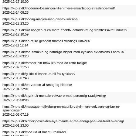
2025-12-17 10:00
https://k-p-s.dk/moderne-loesninger-til-en-mere-ensartet-og-straalende-hud/
2025-12-14 08:23
https://k-p-s.dk/opdag-magien-med-disney-lorcana/
2025-12-12 23:20
https://k-p-s.dk/iiot-noeglen-til-en-mere-effektiv-datadrevet-og-fremtidssikret-industri/
2025-12-12 10:59
https://k-p-s.dk/en-rejse-gennem-thomas-windings-univers/
2025-12-11 12:14
https://k-p-s.dk/faa-smukke-og-naturlige-vipper-med-eyelash-extensions-i-aarhus/
2025-12-10 03:28
https://k-p-s.dk/forbedr-din-bmw-ix3-med-de-rette-faelge/
2025-12-07 21:58
https://k-p-s.dk/guide-til-import-af-bil-fra-tyskland/
2025-12-06 07:43
https://k-p-s.dk/en-verden-af-smag-og-historie/
2025-12-04 22:01
https://k-p-s.dk/styrk-dit-mentale-velvaere-med-personlig-raadgivning/
2025-12-03 08:03
https://k-p-s.dk/massage-i-silkeborg-en-naturlig-vej-til-mere-velvaere-og-faerre-
spaendinger/
2025-12-02 07:19
https://k-p-s.dk/koffeinposer-den-nye-maade-at-faa-energi-paa-i-en-travl-hverdag/
2025-12-01 23:00
https://k-p-s.dk/mad-ud-af-huset-i-roskilde/