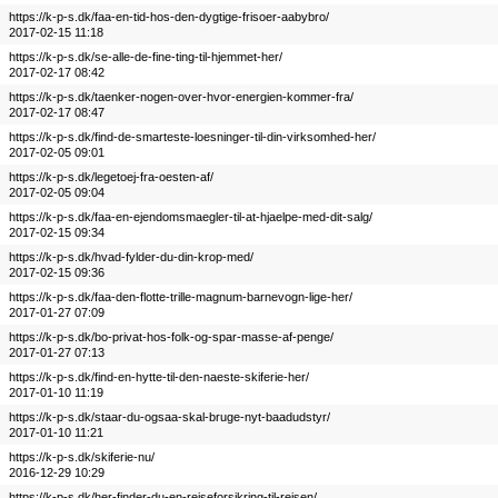
https://k-p-s.dk/faa-en-tid-hos-den-dygtige-frisoer-aabybro/
2017-02-15 11:18
https://k-p-s.dk/se-alle-de-fine-ting-til-hjemmet-her/
2017-02-17 08:42
https://k-p-s.dk/taenker-nogen-over-hvor-energien-kommer-fra/
2017-02-17 08:47
https://k-p-s.dk/find-de-smarteste-loesninger-til-din-virksomhed-her/
2017-02-05 09:01
https://k-p-s.dk/legetoej-fra-oesten-af/
2017-02-05 09:04
https://k-p-s.dk/faa-en-ejendomsmaegler-til-at-hjaelpe-med-dit-salg/
2017-02-15 09:34
https://k-p-s.dk/hvad-fylder-du-din-krop-med/
2017-02-15 09:36
https://k-p-s.dk/faa-den-flotte-trille-magnum-barnevogn-lige-her/
2017-01-27 07:09
https://k-p-s.dk/bo-privat-hos-folk-og-spar-masse-af-penge/
2017-01-27 07:13
https://k-p-s.dk/find-en-hytte-til-den-naeste-skiferie-her/
2017-01-10 11:19
https://k-p-s.dk/staar-du-ogsaa-skal-bruge-nyt-baadudstyr/
2017-01-10 11:21
https://k-p-s.dk/skiferie-nu/
2016-12-29 10:29
https://k-p-s.dk/her-finder-du-en-rejseforsikring-til-rejsen/