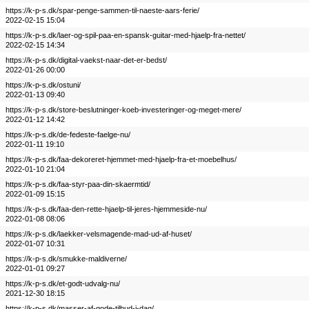
https://k-p-s.dk/spar-penge-sammen-til-naeste-aars-ferie/
2022-02-15 15:04
https://k-p-s.dk/laer-og-spil-paa-en-spansk-guitar-med-hjaelp-fra-nettet/
2022-02-15 14:34
https://k-p-s.dk/digital-vaekst-naar-det-er-bedst/
2022-01-26 00:00
https://k-p-s.dk/ostuni/
2022-01-13 09:40
https://k-p-s.dk/store-beslutninger-koeb-investeringer-og-meget-mere/
2022-01-12 14:42
https://k-p-s.dk/de-fedeste-faelge-nu/
2022-01-11 19:10
https://k-p-s.dk/faa-dekoreret-hjemmet-med-hjaelp-fra-et-moebelhus/
2022-01-10 21:04
https://k-p-s.dk/faa-styr-paa-din-skaermtid/
2022-01-09 15:15
https://k-p-s.dk/faa-den-rette-hjaelp-til-jeres-hjemmeside-nu/
2022-01-08 08:06
https://k-p-s.dk/laekker-velsmagende-mad-ud-af-huset/
2022-01-07 10:31
https://k-p-s.dk/smukke-maldiverne/
2022-01-01 09:27
https://k-p-s.dk/et-godt-udvalg-nu/
2021-12-30 18:15
https://k-p-s.dk/masser-af-gode-tilbud-i-dag/