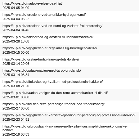
https://k-p-s.dk/madoplevelser-paa-hjul/
2025-04-05 04:00
https://k-p-s.dk/fordelene-ved-at-drikke-hydrogenvand/
2025-04-04 08:22
https://k-p-s.dk/fordelene-ved-en-sund-og-varieret-frokostordning/
2025-04-04 04:46
https://k-p-s.dk/holdbarhed-og-aestetik-til-udendoersarealer/
2025-03-28 13:08
https://k-p-s.dk/vigtigheden-af-regelmaessig-bilvedligeholdelse/
2025-03-15 00:00
https://k-p-s.dk/forstaa-hurtig-laan-og-dets-fordele/
2025-03-14 20:06
https://k-p-s.dk/opdag-magien-med-tarotkort-dansk/
2025-03-14 08:34
https://k-p-s.dk/effektivitet-og-kvalitet-med-professionelle-hakkere/
2025-03-08 21:20
https://k-p-s.dk/saadan-vaelger-du-den-rette-automekaniker-til-din-bil/
2025-03-01 00:00
https://k-p-s.dk/find-den-rette-personlige-traener-paa-frederiksberg/
2025-02-27 06:00
https://k-p-s.dk/vigtigheden-af-karrierevejledning-for-personlig-og-professionel-udvikling/
2025-02-23 04:51
https://k-p-s.dk/forbrugslaan-kan-vaere-en-fleksibel-loesning-til-dine-oekonomiske-
behov/
2025-02-19 03:53