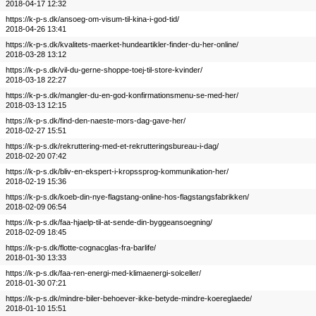
2018-04-17 12:32
https://k-p-s.dk/ansoeg-om-visum-til-kina-i-god-tid/
2018-04-26 13:41
https://k-p-s.dk/kvalitets-maerket-hundeartikler-finder-du-her-online/
2018-03-28 13:12
https://k-p-s.dk/vil-du-gerne-shoppe-toej-til-store-kvinder/
2018-03-18 22:27
https://k-p-s.dk/mangler-du-en-god-konfirmationsmenu-se-med-her/
2018-03-13 12:15
https://k-p-s.dk/find-den-naeste-mors-dag-gave-her/
2018-02-27 15:51
https://k-p-s.dk/rekruttering-med-et-rekrutteringsbureau-i-dag/
2018-02-20 07:42
https://k-p-s.dk/bliv-en-ekspert-i-kropssprog-kommunikation-her/
2018-02-19 15:36
https://k-p-s.dk/koeb-din-nye-flagstang-online-hos-flagstangsfabrikken/
2018-02-09 06:54
https://k-p-s.dk/faa-hjaelp-til-at-sende-din-byggeansoegning/
2018-02-09 18:45
https://k-p-s.dk/flotte-cognacglas-fra-barlife/
2018-01-30 13:33
https://k-p-s.dk/faa-ren-energi-med-klimaenergi-solceller/
2018-01-30 07:21
https://k-p-s.dk/mindre-biler-behoever-ikke-betyde-mindre-koereglaede/
2018-01-10 15:51