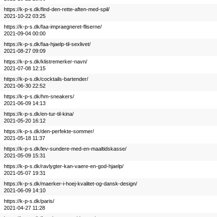
https://k-p-s.dk/find-den-rette-aften-med-spil/
2021-10-22 03:25
https://k-p-s.dk/faa-impraegneret-fliserne/
2021-09-04 00:00
https://k-p-s.dk/faa-hjaelp-til-sexlivet/
2021-08-27 09:09
https://k-p-s.dk/klistremerker-navn/
2021-07-08 12:15
https://k-p-s.dk/cocktails-bartender/
2021-06-30 22:52
https://k-p-s.dk/hm-sneakers/
2021-06-09 14:13
https://k-p-s.dk/en-tur-til-kina/
2021-05-20 16:12
https://k-p-s.dk/den-perfekte-sommer/
2021-05-18 11:37
https://k-p-s.dk/lev-sundere-med-en-maaltidskasse/
2021-05-09 15:31
https://k-p-s.dk/ravlygter-kan-vaere-en-god-hjaelp/
2021-05-07 19:31
https://k-p-s.dk/maerker-i-hoej-kvalitet-og-dansk-design/
2021-06-09 14:10
https://k-p-s.dk/paris/
2021-04-27 11:28