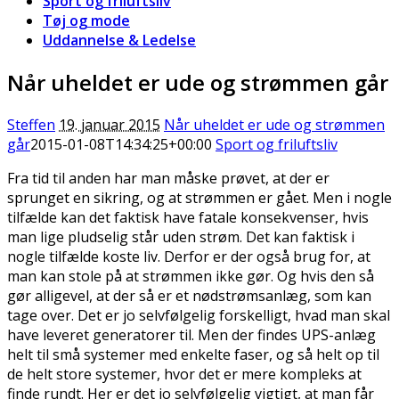
Sport og friluftsliv
Tøj og mode
Uddannelse & Ledelse
Når uheldet er ude og strømmen går
Steffen
19. januar 2015
Når uheldet er ude og strømmen
går
2015-01-08T14:34:25+00:00
Sport og friluftsliv
Fra tid til anden har man måske prøvet, at der er
sprunget en sikring, og at strømmen er gået. Men i nogle
tilfælde kan det faktisk have fatale konsekvenser, hvis
man lige pludselig står uden strøm. Det kan faktisk i
nogle tilfælde koste liv.
Derfor er der også brug for, at
man kan stole på at strømmen ikke gør. Og hvis den så
gør alligevel, at der så er et nødstrømsanlæg, som kan
tage over. Det er jo selvfølgelig forskelligt, hvad man skal
have leveret generatorer til. Men der findes UPS-anlæg
helt til små systemer med enkelte faser, og så helt op til
de helt store systemer, hvor det er mere kompleks at
finde rundt. Her er det jo selvfølgelig vigtigt, at man får