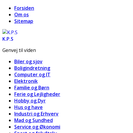
Forsiden
Om os
Sitemap
K.P.S
Genvej til viden
Biler og sjov
Boligindretning
Computer og IT
Elektronik
Familie og Børn
Ferie og Lejligheder
Hobby og Dyr
Hus og have
Industri og Erhverv
Mad og Sundhed
Service og Økonomi