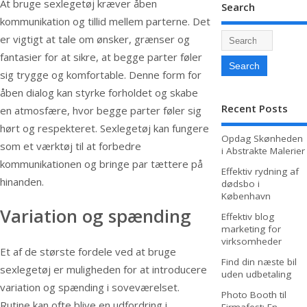
At bruge sexlegetøj kræver åben
Search
kommunikation og tillid mellem parterne. Det
er vigtigt at tale om ønsker, grænser og
fantasier for at sikre, at begge parter føler
sig trygge og komfortable. Denne form for
åben dialog kan styrke forholdet og skabe
Recent Posts
en atmosfære, hvor begge parter føler sig
hørt og respekteret. Sexlegetøj kan fungere
Opdag Skønheden
som et værktøj til at forbedre
i Abstrakte Malerier
kommunikationen og bringe par tættere på
Effektiv rydning af
hinanden.
dødsbo i
København
Variation og spænding
Effektiv blog
marketing for
virksomheder
Et af de største fordele ved at bruge
Find din næste bil
sexlegetøj er muligheden for at introducere
uden udbetaling
variation og spænding i soveværelset.
Photo Booth til
Rutine kan ofte blive en udfordring i