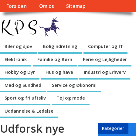
Forsiden
Om os
Sitemap
Biler og sjov
Boligindretning
Computer og IT
Elektronik
Familie og Børn
Ferie og Lejligheder
Hobby og Dyr
Hus og have
Industri og Erhverv
Mad og Sundhed
Service og Økonomi
Sport og friluftsliv
Tøj og mode
Uddannelse & Ledelse
Udforsk nye
Kategorier