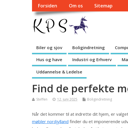
Forsiden
Om os
Sitemap
Biler og sjov
Boligindretning
Compu
Hus og have
Industri og Erhverv
Ma
Uddannelse & Ledelse
Find de perfekte mø
Steffen
12. juni 2025
Boligindretning
Når det kommer til at indrette dit hjem, er valge
møbler nordjylland
finder du et imponerende udva