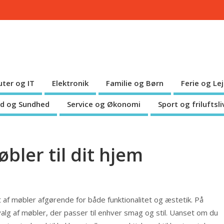
ter og IT
Elektronik
Familie og Børn
Ferie og Le
d og Sundhed
Service og Økonomi
Sport og friluftsli
bler til dit hjem
t af møbler afgørende for både funktionalitet og æstetik. På
lg af møbler, der passer til enhver smag og stil. Uanset om du