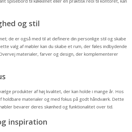
nt spisebord til køkkenet eller en praktisk reol til kontoret, kan
hed og stil
et; de er også med til at definere din personlige stil og skabe
ette valg af møbler kan du skabe et rum, der føles indbydende
 Overvej materialer, farver og design, der komplementerer
us
 vælge produkter af høj kvalitet, der kan holde i mange år. Hos
 af holdbare materialer og med fokus på godt håndværk. Dette
møbler bevarer deres skønhed og funktionalitet over tid.
og inspiration