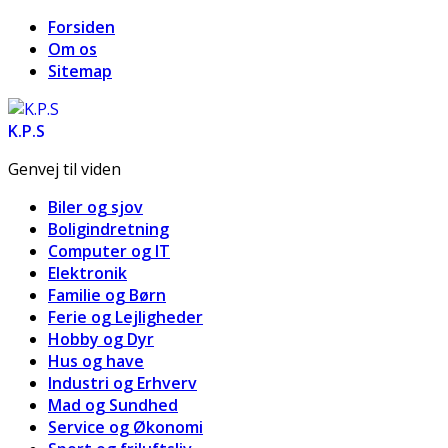
Forsiden
Om os
Sitemap
K.P.S
Genvej til viden
Biler og sjov
Boligindretning
Computer og IT
Elektronik
Familie og Børn
Ferie og Lejligheder
Hobby og Dyr
Hus og have
Industri og Erhverv
Mad og Sundhed
Service og Økonomi