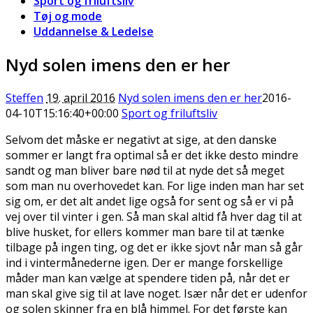
Sport og friluftsliv
Tøj og mode
Uddannelse & Ledelse
Nyd solen imens den er her
Steffen
19. april 2016
Nyd solen imens den er her
2016-
04-10T15:16:40+00:00
Sport og friluftsliv
Selvom det måske er negativt at sige, at den danske
sommer er langt fra optimal så er det ikke desto mindre
sandt og man bliver bare nød til at nyde det så meget
som man nu overhovedet kan. For lige inden man har set
sig om, er det alt andet lige
også for sent og så er vi på
vej over til vinter i gen. Så man skal altid få hver dag til at
blive husket, for ellers kommer man bare til at tænke
tilbage på ingen ting, og det er ikke sjovt når man så går
ind i vintermånederne igen. Der er mange forskellige
måder man kan vælge at spendere tiden på, når det er
man skal give sig til at lave noget. Især når det er udenfor
og solen skinner fra en blå himmel. For det første kan