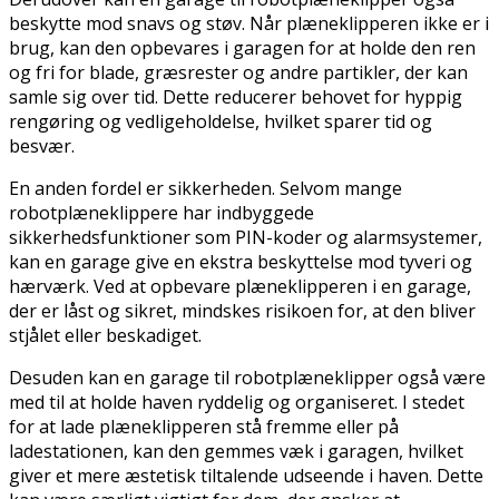
beskytte mod snavs og støv. Når plæneklipperen ikke er i
brug, kan den opbevares i garagen for at holde den ren
og fri for blade, græsrester og andre partikler, der kan
samle sig over tid. Dette reducerer behovet for hyppig
rengøring og vedligeholdelse, hvilket sparer tid og
besvær.
En anden fordel er sikkerheden. Selvom mange
robotplæneklippere har indbyggede
sikkerhedsfunktioner som PIN-koder og alarmsystemer,
kan en garage give en ekstra beskyttelse mod tyveri og
hærværk. Ved at opbevare plæneklipperen i en garage,
der er låst og sikret, mindskes risikoen for, at den bliver
stjålet eller beskadiget.
Desuden kan en garage til robotplæneklipper også være
med til at holde haven ryddelig og organiseret. I stedet
for at lade plæneklipperen stå fremme eller på
ladestationen, kan den gemmes væk i garagen, hvilket
giver et mere æstetisk tiltalende udseende i haven. Dette