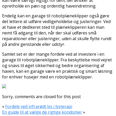
kan være særligt vigtigt for dem, der ønsker at
opretholde en pæn og ordentlig haveindretning.
Endelig kan en garage til robotplæneklipper også gøre
det lettere at udføre vedligeholdelse og justeringer. Ved
at have et dedikeret sted til plæneklipperen kan man
nemt få adgang til den, når der skal udføres små
reparationer eller justeringer, uden at skulle flytte rundt
på andre genstande eller udstyr.
Samlet set er der mange fordele ved at investere i en
garage til robotplæneklipper. Fra beskyttelse mod vejret
og snavs til øget sikkerhed og bedre organisering af
haven, kan en garage være en praktisk og smart løsning
for enhver husejer med en robotplæneklipper.
Sorry, comments are closed for this post
«
Fordele ved infrarødt lys i lysterapi
En guide til at vælge de rigtige kondomer
»