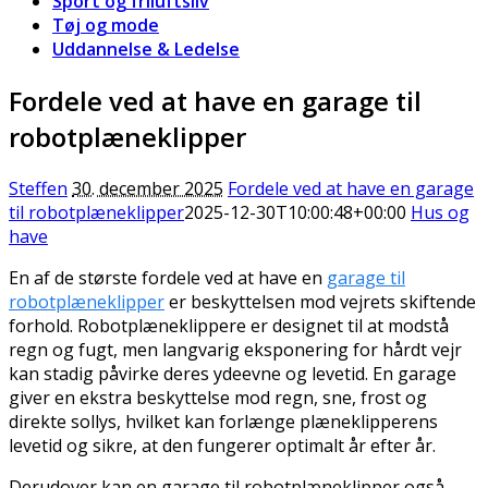
Sport og friluftsliv
Tøj og mode
Uddannelse & Ledelse
Fordele ved at have en garage til
robotplæneklipper
Steffen
30. december 2025
Fordele ved at have en garage
til robotplæneklipper
2025-12-30T10:00:48+00:00
Hus og
have
En af de største fordele ved at have en
garage til
robotplæneklipper
er beskyttelsen mod vejrets skiftende
forhold. Robotplæneklippere er designet til at modstå
regn og fugt, men langvarig eksponering for hårdt vejr
kan stadig påvirke deres ydeevne og levetid. En garage
giver en ekstra beskyttelse mod regn, sne, frost og
direkte sollys, hvilket kan forlænge plæneklipperens
levetid og sikre, at den fungerer optimalt år efter år.
Derudover kan en garage til robotplæneklipper også