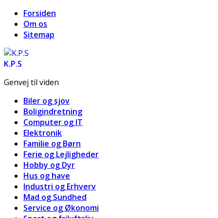
Forsiden
Om os
Sitemap
K.P.S
Genvej til viden
Biler og sjov
Boligindretning
Computer og IT
Elektronik
Familie og Børn
Ferie og Lejligheder
Hobby og Dyr
Hus og have
Industri og Erhverv
Mad og Sundhed
Service og Økonomi