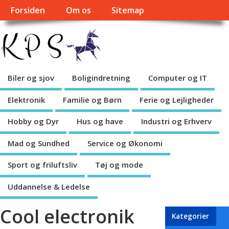
Forsiden
Om os
Sitemap
Biler og sjov
Boligindretning
Computer og IT
Elektronik
Familie og Børn
Ferie og Lejligheder
Hobby og Dyr
Hus og have
Industri og Erhverv
Mad og Sundhed
Service og Økonomi
Sport og friluftsliv
Tøj og mode
Uddannelse & Ledelse
Cool electronik
Kategorier