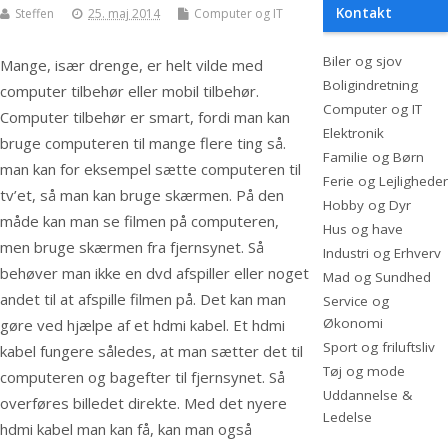
Kontakt
Steffen
25. maj 2014
Computer og IT
Biler og sjov
Mange, især drenge, er helt vilde med
Boligindretning
computer tilbehør eller mobil tilbehør.
Computer og IT
Computer tilbehør er smart, fordi man kan
Elektronik
bruge computeren til mange flere ting så.
Familie og Børn
man kan for eksempel sætte computeren til
Ferie og Lejligheder
tv’et, så man kan bruge skærmen. På d
en
Hobby og Dyr
måde kan man se filmen på computeren,
Hus og have
men bruge skærmen fra fjernsynet. Så
Industri og Erhverv
behøver man ikke en dvd afspiller eller noget
Mad og Sundhed
andet til at afspille filmen på. Det kan man
Service og
Økonomi
gøre ved hjælpe af et hdmi kabel. Et hdmi
Sport og friluftsliv
kabel fungere således, at man sætter det til
Tøj og mode
computeren og bagefter til fjernsynet. Så
Uddannelse &
overføres billedet direkte. Med det nyere
Ledelse
hdmi kabel man kan få, kan man også