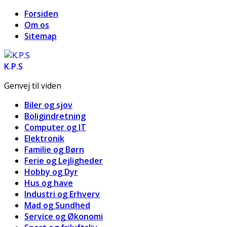
Forsiden
Om os
Sitemap
K.P.S
Genvej til viden
Biler og sjov
Boligindretning
Computer og IT
Elektronik
Familie og Børn
Ferie og Lejligheder
Hobby og Dyr
Hus og have
Industri og Erhverv
Mad og Sundhed
Service og Økonomi