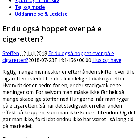
Sport og friluftsliv
Tøj og mode
Uddannelse & Ledelse
Er du også hoppet over på e
cigaretten?
Steffen
12. juli 2018
Er du også hoppet over på e
cigaretten?
2018-07-23T14:14:56+00:00
Hus og have
Rigtig mange mennesker er efterhånden skifter over til e
cigaretten i stedet for de almindelige tobakcigaretter.
Hvorvidt det er bedre for en, er der stadigvæk delte
meninger om. For selvom man måske ikke får helt så
mange skadelige stoffer ned i lungerne, når man ryger
på e cigaretten. Så har det stadigvæk en eller anden
effekt på kroppen, som man ikke kender til endnu. Og det
gør man ikke, fordi det endnu ikke har været i så lang tid
på markedet.