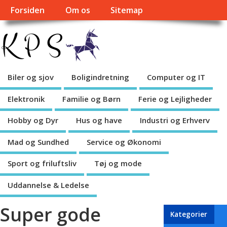
Forsiden
Om os
Sitemap
Biler og sjov
Boligindretning
Computer og IT
Elektronik
Familie og Børn
Ferie og Lejligheder
Hobby og Dyr
Hus og have
Industri og Erhverv
Mad og Sundhed
Service og Økonomi
Sport og friluftsliv
Tøj og mode
Uddannelse & Ledelse
Super gode
Kategorier