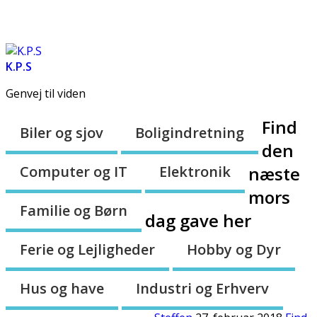
Forsiden
Om os
Sitemap
K.P.S
Genvej til viden
Find
Biler og sjov
Boligindretning
den
Computer og IT
Elektronik
næste
mors
Familie og Børn
dag gave her
Ferie og Lejligheder
Hobby og Dyr
Hus og have
Industri og Erhverv