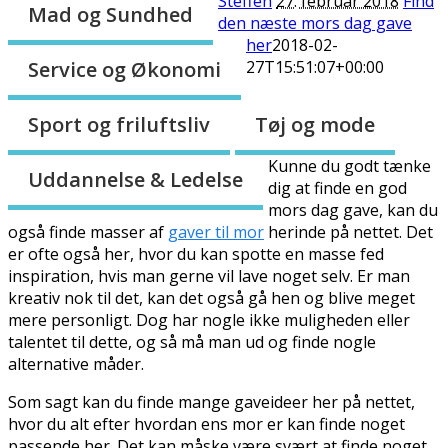
Steffen
27. februar 2018
Find
Mad og Sundhed
den næste mors dag gave
her
2018-02-
Service og Økonomi
27T15:51:07+00:00
Sport og friluftsliv
Tøj og mode
Kunne du godt tænke
Uddannelse & Ledelse
dig at finde en god
mors dag gave, kan du
også finde masser af
gaver til mor
herinde på nettet. Det
er ofte også her, hvor du kan spotte en masse fed
inspiration, hvis man gerne vil lave noget selv. Er man
kreativ nok til det, kan det også gå hen og blive meget
mere personligt. Dog har nogle ikke muligheden eller
talentet til dette, og så må man ud og finde nogle
alternative måder.
Som sagt kan du finde mange gaveideer her på nettet,
hvor du alt efter hvordan ens mor er kan finde noget
passende her. Det kan måske være svært at finde noget