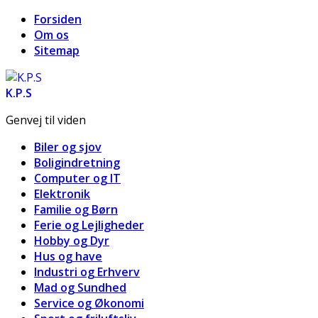
Forsiden
Om os
Sitemap
K.P.S
Genvej til viden
Biler og sjov
Boligindretning
Computer og IT
Elektronik
Familie og Børn
Ferie og Lejligheder
Hobby og Dyr
Hus og have
Industri og Erhverv
Mad og Sundhed
Service og Økonomi