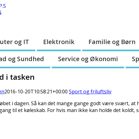
S
ter og IT
Elektronik
Familie og Børn
ad og Sundhed
Service og Økonomi
Sp
 i tasken
en
2016-10-20T10:58:21+00:00
Sport og friluftsliv
øbet i dagen. Så kan det mange gange godt være svært, at ho
gang til
et køleskab. For hvis man ikke kan holde det koldt, så