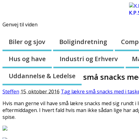
Forsiden
Om os
Sitemap
K.P.
Genvej til viden
Biler og sjov
Boligindretning
Compu
Hus og have
Industri og Erhverv
M
Uddannelse & Ledelse
små snacks med
Steffen
15. oktober 2016
Tag lækre små snacks med i task
Hvis man gerne vil have små lækre snacks med sig rundt i l
eftermiddagen. I hvert fald hvis man ikke sådan lige har ad
spise.