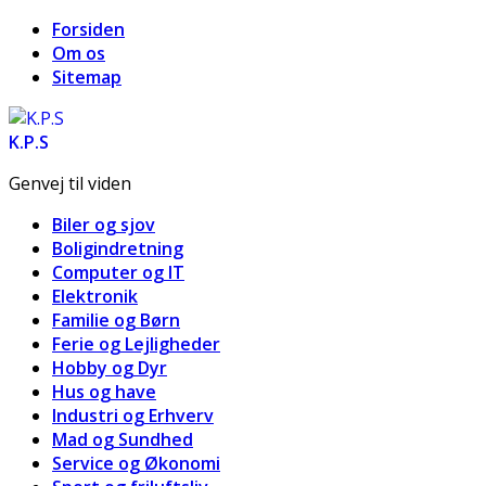
Forsiden
Om os
Sitemap
K.P.S
Genvej til viden
Biler og sjov
Boligindretning
Computer og IT
Elektronik
Familie og Børn
Ferie og Lejligheder
Hobby og Dyr
Hus og have
Industri og Erhverv
Mad og Sundhed
Service og Økonomi