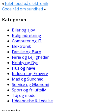
«
Juletilbud på elektronik
Gode råd om sundhed
»
Kategorier
Biler og sjov
Boligindretning
Computer og IT
Elektronik
Familie og Børn
Ferie og Lejligheder
Hobby og Dyr
Hus og have
Industri og Erhverv
Mad og Sundhed
Service og Økonomi
Sport og friluftsliv
Tøj og mode
Uddannelse & Ledelse