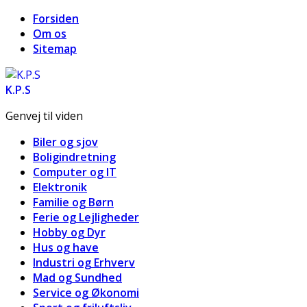
Forsiden
Om os
Sitemap
K.P.S
Genvej til viden
Biler og sjov
Boligindretning
Computer og IT
Elektronik
Familie og Børn
Ferie og Lejligheder
Hobby og Dyr
Hus og have
Industri og Erhverv
Mad og Sundhed
Service og Økonomi