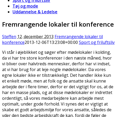
Sport og friluftsliv
Tøj og mode
Uddannelse & Ledelse
Fremrangende lokaler til konference
Steffen
12. december 2013
Fremrangende lokaler til
konference
2013-12-06T13:23:08+00:00
Sport og friluftsliv
Vi står i øjeblikket og søger efter mødelokaler i kolding,
da vi har tre store konferencer i den næste måned, hvor
vi bliver over halvtreds menn
esker, derfor har vi indset,
at vi har brug for at leje nogle mødelokaler. Da vores
egne lokaler ikke er tilstrækkeligt. Det handler ikke kun
et enkelt møde, men at folk og de ansatte skal kunne
arbejde der i flere timer, derfor er det vigtigt for os, at de
har en masse plads, og at disse mødelokaler er indrettet
ordentligt, så vores medarbejdere kan arbejde mest
optimalt, under gode forhold. Vi synes det er vigtigt at
skabe et godt arbejdsmiljø for vores ansatte, således de
yder den bedste arbejdskraft de kan, fordi de føler de