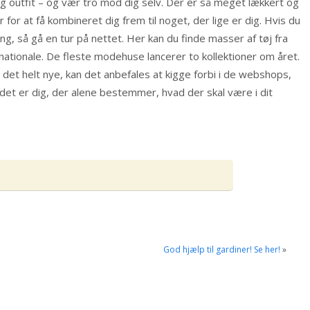
og outfit – og vær tro mod dig selv. Der er så meget lækkert og
 for at få kombineret dig frem til noget, der lige er dig. Hvis du
ang, så gå en tur på nettet. Her kan du finde masser af tøj fra
nationale. De fleste modehuse lancerer to kollektioner om året.
 det helt nye, kan det anbefales at kigge forbi i de webshops,
det er dig, der alene bestemmer, hvad der skal være i dit
God hjælp til gardiner! Se her!
»