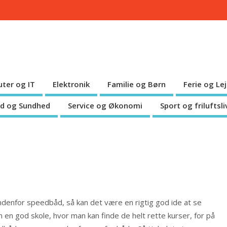
ter og IT
Elektronik
Familie og Børn
Ferie og Le
d og Sundhed
Service og Økonomi
Sport og friluftsli
ndenfor speedbåd, så kan det være en rigtig god ide at se
en god skole, hvor man kan finde de helt rette kurser, for på