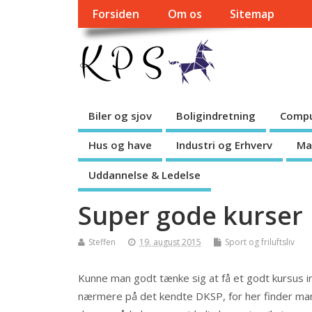
Forsiden
Om os
Sitemap
Biler og sjov
Boligindretning
Compu
Hus og have
Industri og Erhverv
Ma
Uddannelse & Ledelse
Super gode kurser
Steffen
19. august 2015
Sport og friluftsliv
Kunne man godt tænke sig at få et godt kursus i
nærmere på det kendte DKSP, for her finder man 