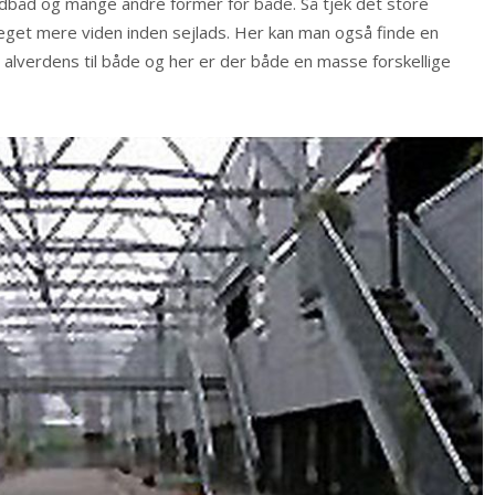
eedbåd og mange andre former for både. Så tjek det store
meget mere viden inden sejlads. Her kan man også finde en
verdens til både og her er der både en masse forskellige