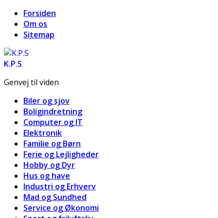
Forsiden
Om os
Sitemap
K.P.S
Genvej til viden
Biler og sjov
Boligindretning
Computer og IT
Elektronik
Familie og Børn
Ferie og Lejligheder
Hobby og Dyr
Hus og have
Industri og Erhverv
Mad og Sundhed
Service og Økonomi