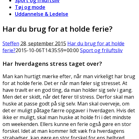
Sport og friluftsliv
Tøj og mode
Uddannelse & Ledelse
Har du brug for at holde ferie?
Steffen
28. september 2015
Har du brug for at holde
ferie?
2015-10-06T14:35:59+00:00
Sport og friluftsliv
Har hverdagens stress taget over?
Man kan hurtigt mærke efter, når man virkeligt har brug
for at holde ferie. Det er når man føler sig stresset. At
have travlt er en god ting, da man holder sig selv i gang.
Men det er skidt, når det fø
rer til stress. Derfor skal man
huske at passe godt på sig selv. Man skal overveje, om
det er muligt påtage færre opgaver i hverdagen. Hvis det
ikke er muligt, skal man huske at holde fri i det mindste
om weekenden. Ellers kunne en ferie også gøre en stor
forskel. Idet at man kommer lidt væk fra hverdagens
strabadser, kan gøre en stor forskel for ens helbred.