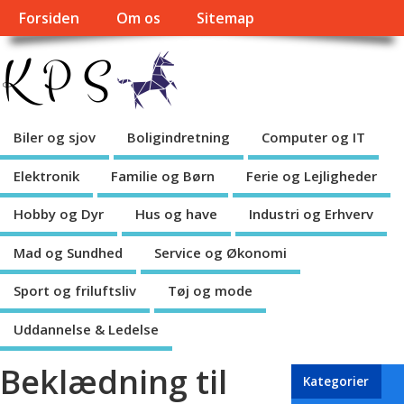
Forsiden
Om os
Sitemap
Biler og sjov
Boligindretning
Computer og IT
Elektronik
Familie og Børn
Ferie og Lejligheder
Hobby og Dyr
Hus og have
Industri og Erhverv
Mad og Sundhed
Service og Økonomi
Sport og friluftsliv
Tøj og mode
Uddannelse & Ledelse
Beklædning til
Kategorier