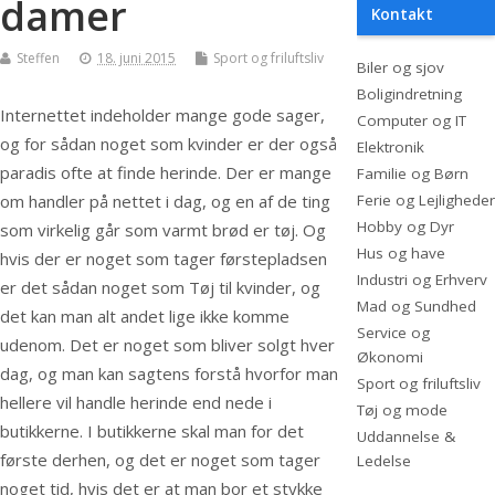
damer
Kontakt
Steffen
18. juni 2015
Sport og friluftsliv
Biler og sjov
Boligindretning
Internettet indeholder mange gode sager,
Computer og IT
og for sådan noget som kvinder er der også
Elektronik
paradis ofte at finde herinde. Der er mange
Familie og Børn
om handler på nettet i dag, og en af de ting
Ferie og Lejligheder
Hobby og Dyr
som virkelig går som varmt brød er tøj. Og
Hus og have
hvis der er noget som tager
førstepladsen
Industri og Erhverv
er det sådan noget som Tøj til kvinder, og
Mad og Sundhed
det kan man alt andet lige ikke komme
Service og
udenom. Det er noget som bliver solgt hver
Økonomi
dag, og man kan sagtens forstå hvorfor man
Sport og friluftsliv
hellere vil handle herinde end nede i
Tøj og mode
butikkerne. I butikkerne skal man for det
Uddannelse &
første derhen, og det er noget som tager
Ledelse
noget tid, hvis det er at man bor et stykke