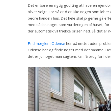
Det er bare en rigtig god ting at have en eje
bliver solgt. For så er d er ikke nogen som løbe
bedre handel i hus. Det hele skal jo gerne gå eft
med sådan noget som vurderingen af huset, for 
der automatisk vil trække prisen ned. Så det er
Find mægler i Odense
her på nettet uden proble
Odense her og finde noget med det samme. Det vi
det er jo noget man sagtens kan få brug for i 