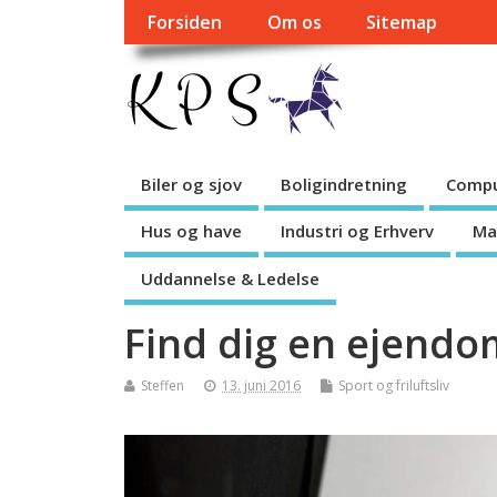
Forsiden
Om os
Sitemap
Biler og sjov
Boligindretning
Compu
Hus og have
Industri og Erhverv
Ma
Uddannelse & Ledelse
Find dig en ejend
Steffen
13. juni 2016
Sport og friluftsliv