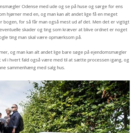
ndomsmægler Odense med ude og se på huse og sørge for ens
r om hjørner med en, og man kan alt andet lige få en meget
er bogen, for så får man også mest ud af det. Men det er vigtigt
eventuelle skader og ting som kræver at blive ordnet er noget
 nogle ting man skal være opmærksom på.
mer, og man kan alt andet lige bare søge på ejendomsmægler
l i hvert fald også være med til at sætte processen igang, og
denne sammenhæng med salg hus.