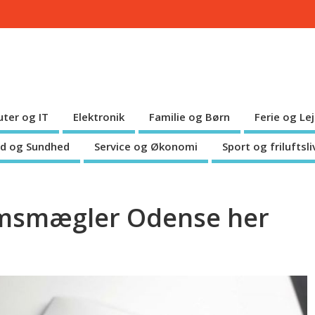
ter og IT
Elektronik
Familie og Børn
Ferie og Le
d og Sundhed
Service og Økonomi
Sport og friluftsli
omsmægler Odense her