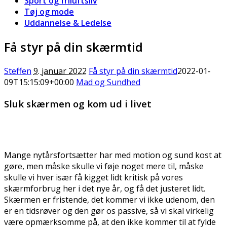
Sport og friluftsliv
Tøj og mode
Uddannelse & Ledelse
Få styr på din skærmtid
Steffen
9. januar 2022
Få styr på din skærmtid
2022-01-
09T15:15:09+00:00
Mad og Sundhed
Sluk skærmen og kom ud i livet
Mange nytårsfortsætter har med motion og sund kost at
gøre, men måske skulle vi føje noget mere til, måske
skulle vi hver især få kigget lidt kritisk på vores
skærmforbrug her i det nye år, og få det justeret lidt.
Skærmen er fristende, det kommer vi ikke udenom, den
er en tidsrøver og den gør os passive, så vi skal virkelig
være opmærksomme på, at den ikke kommer til at fylde