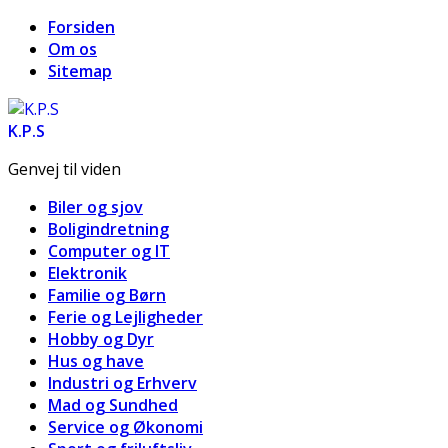
Forsiden
Om os
Sitemap
K.P.S
Genvej til viden
Biler og sjov
Boligindretning
Computer og IT
Elektronik
Familie og Børn
Ferie og Lejligheder
Hobby og Dyr
Hus og have
Industri og Erhverv
Mad og Sundhed
Service og Økonomi