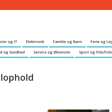
ter og IT
Elektronik
Familie og Børn
Ferie og Le
d og Sundhed
Service og Økonomi
Sport og friluftsli
elophold