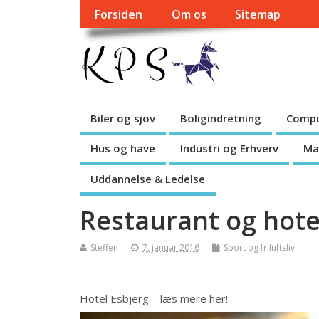
Forsiden
Om os
Sitemap
Biler og sjov
Boligindretning
Compu
Hus og have
Industri og Erhverv
Ma
Uddannelse & Ledelse
Restaurant og hot
Steffen
7. januar 2016
Sport og friluftsliv
Hotel Esbjerg – læs mere her!