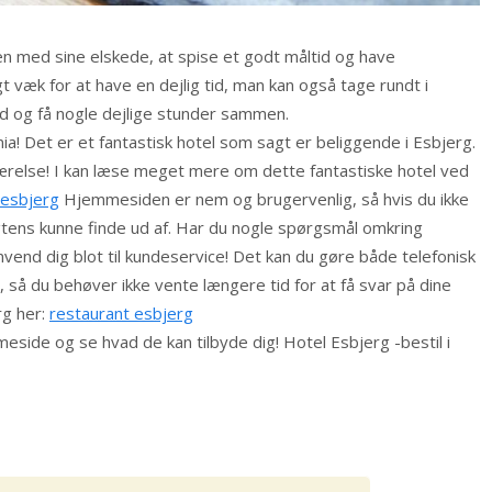
en med sine elskede, at spise et godt måltid og have
 væk for at have en dejlig tid, man kan også tage rundt i
d og få nogle dejlige stunder sammen.
nia! Det er et fantastisk hotel som sagt er beliggende i Esbjerg.
t værelse! I kan læse meget mere om dette fantastiske hotel ved
, esbjerg
Hjemmesiden er nem og brugervenlig, så hvis du ikke
sagtens kunne finde ud af. Har du nogle spørgsmål omkring
vend dig blot til kundeservice! Det kan du gøre både telefonisk
t, så du behøver ikke vente længere tid for at få svar på dine
rg her:
restaurant esbjerg
eside og se hvad de kan tilbyde dig! Hotel Esbjerg -bestil i