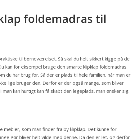
klap foldemadras til
ktiske til børneværelset. Så skal du helt sikkert kigge på de
 Du kan for eksempel bruge den smarte klipklap foldemadras.
m du har brug for. Så der er plads til hele familien, når man er
e lige bruger den. Derfor er der også mange, som bliver
di man kan hurtigt kan få skabt den legeplads, man ønsker sig.
møbler, som man finder fra by klipklap. Det kunne for
ge gør bliver helt vilde med denne. Da den er let, og derfor