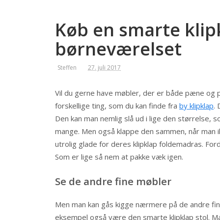
Køb en smarte klip
børneværelset
Steffen
27. juli 2017
Vil du gerne have møbler, der er både pæne og pra
forskellige ting, som du kan finde fra
by klipklap
.
Den kan man nemlig slå ud i lige den størrelse, so
mange. Men også klappe den sammen, når man ikk
utrolig glade for deres klipklap foldemadras. For
Som er lige så nem at pakke væk igen.
Se de andre fine møbler
Men man kan gås kigge nærmere på de andre fine 
eksempel også være den smarte klipklap stol. Man