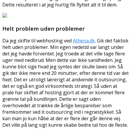
Dette resulteret i at jeg hurtig fik flyttet alt it til dem.
Helt problem uden problemer
Da jeg skifte til webhosting ved
Athena.dk
. Gik det faktisk
helt uden problemer. Min egen nedetid var langt under
det jeg havde forventet. Jeg troede at det ville tage flere
uger med nedbrud. Men dette var ikke sandheden. Jeg
kunne blot sige hvad jeg syntes der skulle laves om. Så
gik der ikke mere end 20 minutter, efter denne tid var det
fixet. Det er utroligt lærerigt at andvende it outsourcing,
det er også en god virksomheds strategi. Så uden at
prale har skiftet af hosting gjort at der er kommet flere
grønne tal på bundlinjen. Dette er sagt uden
overhovedet at trække de årlige besparelser som
fremkommer ved it outsourcing ind i regnestykket. Så
kan man jo kun håbe at der er flere der går denne vej.
Det ville på lang sigt kunne skabe bedre tal hos de fleste.