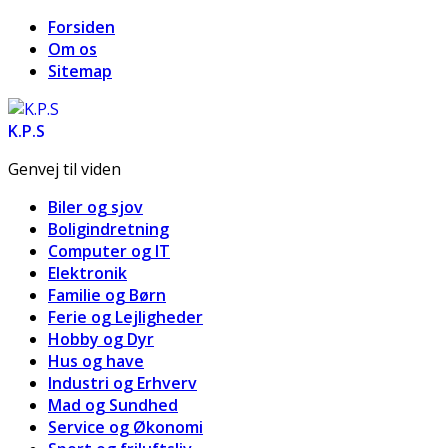
Forsiden
Om os
Sitemap
K.P.S
Genvej til viden
Biler og sjov
Boligindretning
Computer og IT
Elektronik
Familie og Børn
Ferie og Lejligheder
Hobby og Dyr
Hus og have
Industri og Erhverv
Mad og Sundhed
Service og Økonomi