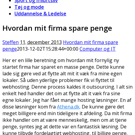
Sport og friluftsliv
Tøj og mode
Uddannelse & Ledelse
Hvordan mit firma spare penge
Steffen
11. december 2013
Hvordan mit firma spare
penge
2013-12-02T15:28:44+00:00
Computer og IT
Her er en lille beretning om hvordan mit fornylig ny
startet firma har sparet en masse penge. Dette kunne
lade sig gøre ved at flytte alt mit it væk
fra mine egen
lokaler. Så uden yderlige problemer fik vi flyttet til
webhosting. Denne process kaldes it outsourcing. I alt sin
enkelt hed handler det om at flytte alt it væk fra sine
egne lokaler. Jeg har fået mange hosting løsninger. En af
disse løsninger kom fra
Athena.dk
. De kunne gøre det
meget billigere end min tideligere it afdeling. Da mit firma
ikke handler om at være menneskelig, men om at tjene
penge, syntes jeg at dette var en fantastisk løsning. De
kunne tilbyde fordelagtigt webhosting, til billige penge.