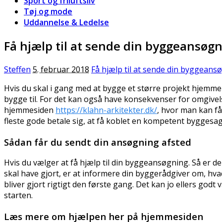
Sport og friluftsliv
Tøj og mode
Uddannelse & Ledelse
Få hjælp til at sende din byggeansøg
Steffen
5. februar 2018
Få hjælp til at sende din byggeans
Hvis du skal i gang med at bygge et større projekt hjemme 
bygge til. For det kan også have konsekvenser for omgivelse
hjemmesiden
https://klahn-arkitekter.dk/
, hvor man kan få
fleste gode betale sig, at få koblet en kompetent byggesagk
Sådan får du sendt din ansøgning afsted
Hvis du vælger at få hjælp til din byggeansøgning. Så er d
skal have gjort, er at informere din byggerådgiver om, hvad
bliver gjort rigtigt den første gang. Det kan jo ellers god
starten.
Læs mere om hjælpen her på hjemmesiden