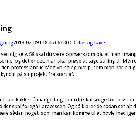
ning
øgning
2018-02-09T18:45:06+00:00
Hus og have
ved dig selv. Så skal du være opmærksom på, at man i mange t
rne, og det er det, man skal prøve at tage stilling til. Men 
 den professionelle rådgivning og hjælp, som man har brug f
yndig på sit projekt fra start af.
er faktisk ikke så mange ting, som du skal sørge for selv. 
 der skal foregå i processen. Og så klarer de sådan set alt 
t være sådan noget, som man kan komme til at bøvle med igenn