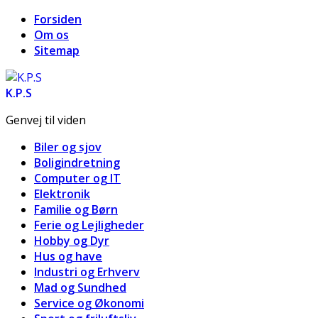
Forsiden
Om os
Sitemap
K.P.S
Genvej til viden
Biler og sjov
Boligindretning
Computer og IT
Elektronik
Familie og Børn
Ferie og Lejligheder
Hobby og Dyr
Hus og have
Industri og Erhverv
Mad og Sundhed
Service og Økonomi