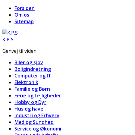
Forsiden
Om os
Sitemap
K.P.S
Genvej til viden
Biler og sjov
Boligindretning
Computer og IT
Elektronik
Familie og Børn
Ferie og Lejligheder
Hobby og Dyr
Hus og have
Industri og Erhverv
Mad og Sundhed
Service og Økonomi