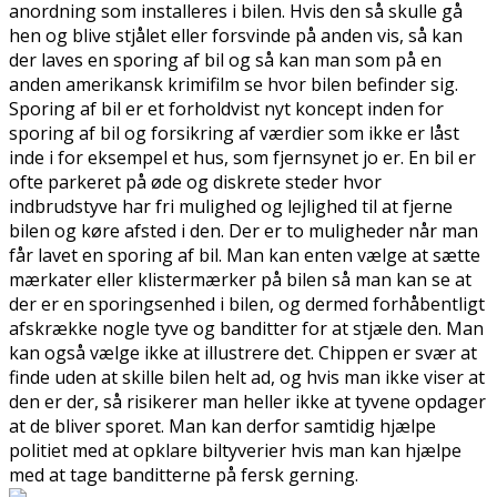
anordning som installeres i bilen. Hvis den så skulle gå
hen og blive stjålet eller forsvinde på anden vis, så kan
der laves en sporing af bil og så kan man som på en
anden amerikansk krimifilm se hvor bilen befinder sig.
Sporing af bil er et forholdvist nyt koncept inden for
sporing af bil og forsikring af værdier som ikke er låst
inde i for eksempel et hus, som fjernsynet jo er. En bil er
ofte parkeret på øde og diskrete steder hvor
indbrudstyve har fri mulighed og lejlighed til at fjerne
bilen og køre afsted i den. Der er to muligheder når man
får lavet en sporing af bil. Man kan enten vælge at sætte
mærkater eller klistermærker på bilen så man kan se at
der er en sporingsenhed i bilen, og dermed forhåbentligt
afskrække nogle tyve og banditter for at stjæle den. Man
kan også vælge ikke at illustrere det. Chippen er svær at
finde uden at skille bilen helt ad, og hvis man ikke viser at
den er der, så risikerer man heller ikke at tyvene opdager
at de bliver sporet. Man kan derfor samtidig hjælpe
politiet med at opklare biltyverier hvis man kan hjælpe
med at tage banditterne på fersk gerning.