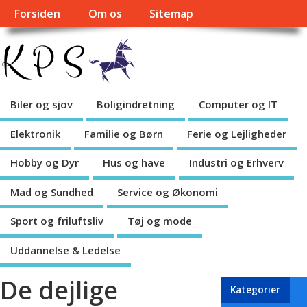
Forsiden
Om os
Sitemap
Biler og sjov
Boligindretning
Computer og IT
Elektronik
Familie og Børn
Ferie og Lejligheder
Hobby og Dyr
Hus og have
Industri og Erhverv
Mad og Sundhed
Service og Økonomi
Sport og friluftsliv
Tøj og mode
Uddannelse & Ledelse
De dejlige
Kategorier