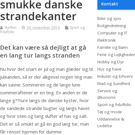
smukke danske
Kontakt
strandekanter
Biler og sjov
Boligindretning
Steffen
30. november 2014
Sport og
friluftsliv
Computer og IT
Elektronik
Det kan være så dejligt at gå
Familie og Børn
en lang tur langs stranden
Ferie og Lejligheder
Hobby og Dyr
Nu hvor det snart er jul og man glæder sig til
Hus og have
Industri og Erhverv
juleanden, så er der alligevel nogen ting man
Mad og Sundhed
kan savne. Sommeren og de lange lune
Service og
sommeraftener er en ting. En anden er de
Økonomi
lange g?
?ture langs de danske kyster, hvor
Sport og friluftsliv
de sandede strande bugter sig langs havet
Tøj og mode
og hvor sten og tang dufter af hav og salt.
Uddannelse &
Det er så smukt at gå en god lang tur, man
Ledelse
får renset hjernen for dumme