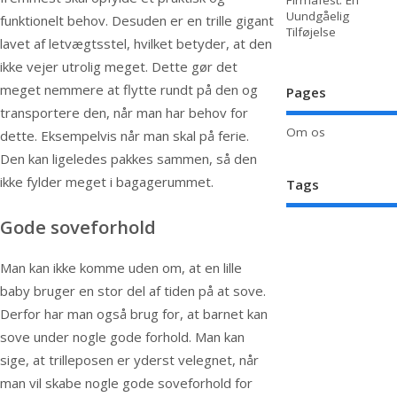
Firmafest: En
Uundgåelig
funktionelt behov. Desuden er en trille gigant
Tilføjelse
lavet af letvægtsstel, hvilket betyder, at den
ikke vejer utrolig meget. Dette gør det
meget nemmere at flytte rundt på den og
Pages
transportere den, når man har behov for
Om os
dette. Eksempelvis når man skal på ferie.
Den kan ligeledes pakkes sammen, så den
ikke fylder meget i bagagerummet.
Tags
Gode soveforhold
Man kan ikke komme uden om, at en lille
baby bruger en stor del af tiden på at sove.
Derfor har man også brug for, at barnet kan
sove under nogle gode forhold. Man kan
sige, at trilleposen er yderst velegnet, når
man vil skabe nogle gode soveforhold for