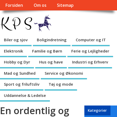
Forsiden
Om os
Sitemap
Biler og sjov
Boligindretning
Computer og IT
Elektronik
Familie og Børn
Ferie og Lejligheder
Hobby og Dyr
Hus og have
Industri og Erhverv
Mad og Sundhed
Service og Økonomi
Sport og friluftsliv
Tøj og mode
Uddannelse & Ledelse
En ordentlig og
Kategorier