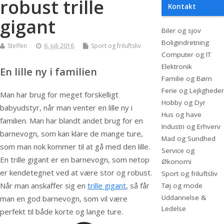
robust trille
Kontakt
gigant
Biler og sjov
Boligindretning
Steffen
6. juli 2016
Sport og friluftsliv
Computer og IT
Elektronik
En lille ny i familien
Familie og Børn
Ferie og Lejligheder
Man har brug for meget forskelligt
Hobby og Dyr
babyudstyr, når man venter en lille ny i
Hus og have
familien. Man har blandt andet brug for en
Industri og Erhverv
barnevogn, som kan klare de mange ture,
Mad og Sundhed
som man nok kommer til at gå med den lille.
Service og
En trille gig
ant er en barnevogn, som netop
Økonomi
er kendetegnet ved at være stor og robust.
Sport og friluftsliv
Når man anskaffer sig en
trille gigant
, så får
Tøj og mode
Uddannelse &
man en god barnevogn, som vil være
Ledelse
perfekt til både korte og lange ture.