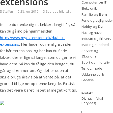
extensions
Computer og IT
Elektronik
Steffen
28. juni 2016
Sport og friluftsliv
Familie og Børn
Ferie og Lejligheder
Kunne du tænke dig et lækkert langt hår, så
Hobby og Dyr
kan du gå ind på hjemmesiden
Hus og have
http://www.myextensions.dk/da/hair-
Industri og Erhverv
extensions
. Her finder du nemlig alt inden
Mad og Sundhed
for hår extensions, og her kan du finde
Service og
Økonomi
lokker, der er lige så lange, som du gerne vil
Sport og friluftsliv
have dem. Så kan du få lige den længde,
du
Tøj og mode
går og drømmer om. Og det er uden at
Uddannelse &
skulle bruge årevis på at vente på, at det
Ledelse
gror ud til lige netop denne længde. Faktisk
kan det være klaret i løbet af meget kort tid.
Kontakt
Dit navn (skal
udfyldes)