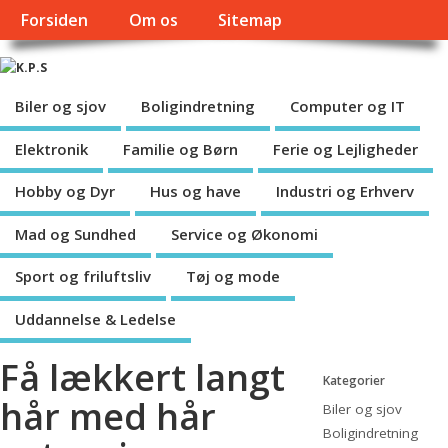
Forsiden
Om os
Sitemap
Biler og sjov
Boligindretning
Computer og IT
Elektronik
Familie og Børn
Ferie og Lejligheder
Hobby og Dyr
Hus og have
Industri og Erhverv
Mad og Sundhed
Service og Økonomi
Sport og friluftsliv
Tøj og mode
Uddannelse & Ledelse
Få lækkert langt
Kategorier
hår med hår
Biler og sjov
Boligindretning