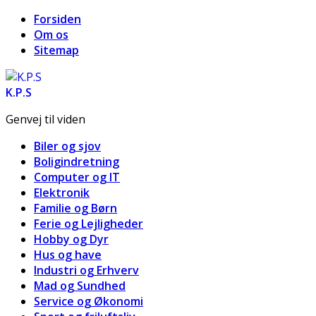
Forsiden
Om os
Sitemap
K.P.S
Genvej til viden
Biler og sjov
Boligindretning
Computer og IT
Elektronik
Familie og Børn
Ferie og Lejligheder
Hobby og Dyr
Hus og have
Industri og Erhverv
Mad og Sundhed
Service og Økonomi