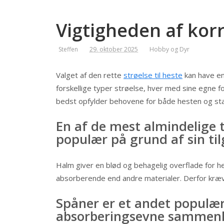
Vigtigheden af korr
Steffen
29. oktober 2025
Hobby og Dyr
Valget af den rette
strøelse til heste
kan have en
forskellige typer strøelse, hver med sine egne f
bedst opfylder behovene for både hesten og sta
En af de mest almindelige t
populær på grund af sin t
Halm giver en blød og behagelig overflade for 
absorberende end andre materialer. Derfor kræve
Spåner er et andet populær
absorberingsevne sammen