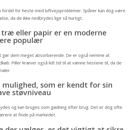
n fordel for heste med luftvejsproblemer. Spåner kan dog være
lse, da de ikke nedbrydes lige så hurtigt.
 træ eller papir er en moderne
mere populær
vilket gør dem meget absorberende. De er også nemme at
b. Piller kræver også lidt tid til at vænne hestene til, da de
ialer.
 mulighed, som er kendt for sin
ave støvniveau
brydes og kan bruges som gødning efter brug. Det er dog ofte
ærere at finde på markedet.
 der vælges, er det vigtigt at sikre