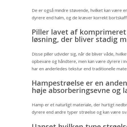
De er også mindre støvende, hvilket kan være e
dyrere end halm, og de kræver korrekt bortskaffe
Piller lavet af komprimeret
løsning, der bliver stadig 
Disse piller udvider sig, når de bliver våde, h
opbevare og håndtere, men kan være dyrere i indkø
har en anderledes tekstur end traditionelle mater
Hampestrøelse er en anden
høje absorberingsevne og l
Hamp er et naturligt materiale, der hurtigt ned
dyrere end andre typer strøelse og kan være sv
Uanset hvilken type strøelse