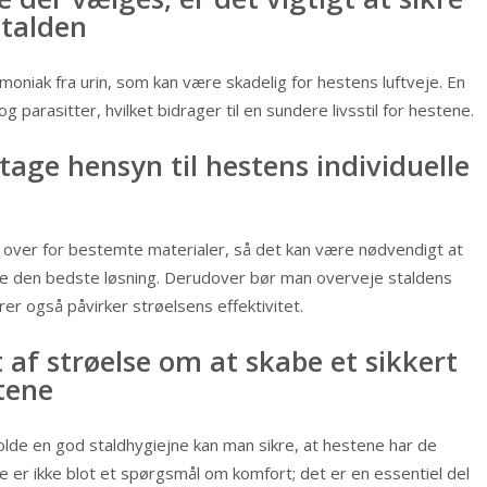
stalden
oniak fra urin, som kan være skadelig for hestens luftveje. En
g parasitter, hvilket bidrager til en sundere livsstil for hestene.
tage hensyn til hestens individuelle
r over for bestemte materialer, så det kan være nødvendigt at
nde den bedste løsning. Derudover bør man overveje staldens
rer også påvirker strøelsens effektivitet.
t af strøelse om at skabe et sikkert
tene
lde en god staldhygiejne kan man sikre, at hestene har de
ste er ikke blot et spørgsmål om komfort; det er en essentiel del