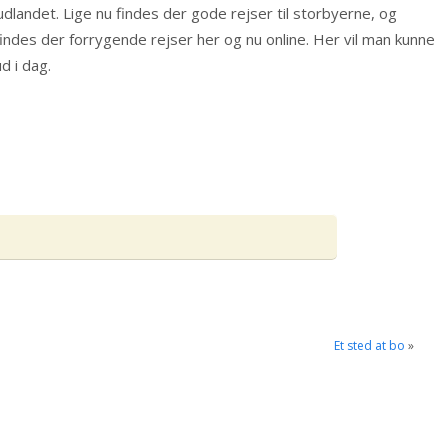
dlandet. Lige nu findes der gode rejser til storbyerne, og
findes der forrygende rejser her og nu online. Her vil man kunne
ud i dag.
Et sted at bo
»