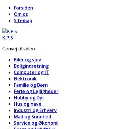
Forsiden
Om os
Sitemap
K.P.S
Genvej til viden
Biler og sjov
Boligindretning
Computer og IT
Elektronik
Familie og Børn
Ferie og Lejligheder
Hobby og Dyr
Hus og have
Industri og Erhverv
Mad og Sundhed
Service og Økonomi