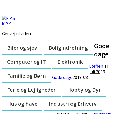
Forsiden
Om os
Sitemap
K.P.S
Genvej til viden
Gode
Biler og sjov
Boligindretning
dage
Computer og IT
Elektronik
Steffen
11.
juli 2019
Familie og Børn
Gode dage
2019-08-
Ferie og Lejligheder
Hobby og Dyr
Hus og have
Industri og Erhverv