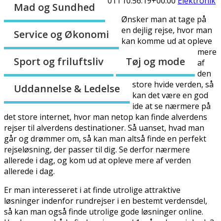
01T10:56:19+00:00
Elektronik
Mad og Sundhed
Ønsker man at tage på
en dejlig rejse, hvor man
Service og Økonomi
kan komme ud at opleve
mere
Sport og friluftsliv
Tøj og mode
af
den
store hvide verden, så
Uddannelse & Ledelse
kan det være en god
ide at se nærmere på
det store internet, hvor man netop kan finde alverdens
rejser til alverdens destinationer. Så uanset, hvad man
går og drømmer om, så kan man altså finde en perfekt
rejseløsning, der passer til dig. Se derfor nærmere
allerede i dag, og kom ud at opleve mere af verden
allerede i dag.
Er man interesseret i at finde utrolige attraktive
løsninger indenfor rundrejser i en bestemt verdensdel,
så kan man også finde utrolige gode løsninger online.