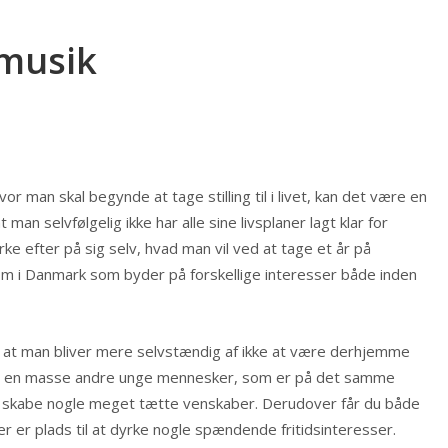
 musik
or man skal begynde at tage stilling til i livet, kan det være en
man selvfølgelig ikke har alle sine livspl
aner lagt klar for
e efter på sig selv, hvad man vil ved at tage et år på
om i Danmark som byder på forskellige interesser både inden
r, at man bliver mere selvstændig af ikke at være derhjemme
andt en masse andre unge mennesker, som er på det samme
es skabe nogle meget tætte venskaber. Derudover får du både
er er plads til at dyrke nogle spændende fritidsinteresser.