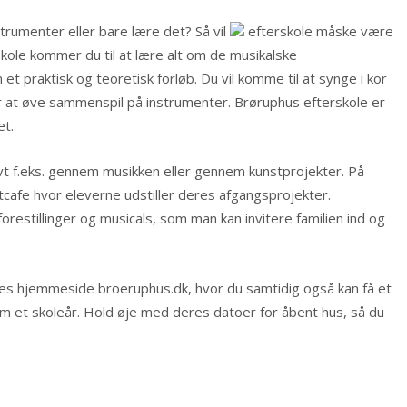
strumenter eller bare lære det? Så vil
efterskole måske være
skole kommer du til at lære alt om de musikalske
t praktisk og teoretisk forløb. Du vil komme til at synge i kor
r at øve sammenspil på instrumenter. Brøruphus efterskole er
et.
tivt f.eks. gennem musikken eller gennem kunstprojekter. På
cafe hvor eleverne udstiller deres afgangsprojekter.
estillinger og musicals, som man kan invitere familien ind og
es hjemmeside broeruphus.dk, hvor du samtidig også kan få et
nnem et skoleår. Hold øje med deres datoer for åbent hus, så du