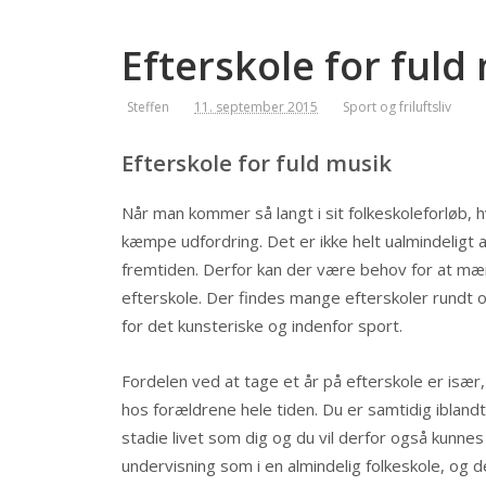
Efterskole for fuld
Steffen
11. september 2015
Sport og friluftsliv
Efterskole for fuld musik
Når man kommer så langt i sit folkeskoleforløb, hv
kæmpe udfordring. Det er ikke helt ualmindeligt at 
fremtiden. Derfor kan der være behov for at mærk
efterskole. Der findes mange efterskoler rundt 
for det kunsteriske og indenfor sport.
Fordelen ved at tage et år på efterskole er isæ
hos forældrene hele tiden. Du er samtidig ibl
stadie livet som dig og du vil derfor også kunn
undervisning som i en almindelig folkeskole, og d