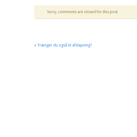
Sorry, comments are closed for this post
«
Trænger du også til afslapning?