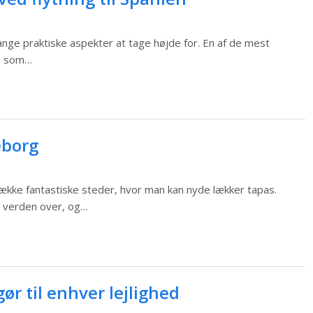
mange praktiske aspekter at tage højde for. En af de mest
r, som…
eborg
n række fantastiske steder, hvor man kan nyde lækker tapas.
r verden over, og…
ør til enhver lejlighed