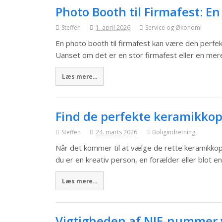
Photo Booth til Firmafest: En
Steffen
1. april 2026
Service og Økonomi
En photo booth til firmafest kan være den perfekt
Uanset om det er en stor firmafest eller en m
Læs mere...
Find de perfekte keramikkopp
Steffen
24. marts 2026
Boligindretning
Når det kommer til at vælge de rette keramikkop
du er en kreativ person, en forælder eller blot e
Læs mere...
Vigtigheden af NIE-nummer v