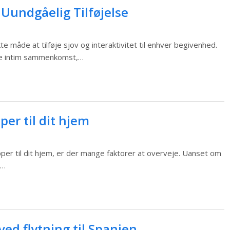
 Uundgåelig Tilføjelse
e måde at tilføje sjov og interaktivitet til enhver begivenhed.
ere intim sammenkomst,…
er til dit hjem
per til dit hjem, er der mange faktorer at overveje. Uanset om
n…
ed flytning til Spanien