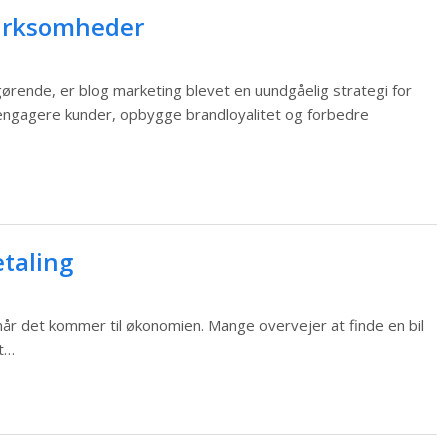
virksomheder
fgørende, er blog marketing blevet en uundgåelig strategi for
engagere kunder, opbygge brandloyalitet og forbedre
etaling
 når det kommer til økonomien. Mange overvejer at finde en bil
at…