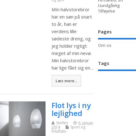
Firmafest: En
Uundgåelig
MIn halvstorebror
Tilføjelse
har en søn på snart
to år, han er
verdens lille
Pages
sødeste dreng, og
Om os
jeg holder rigtigt
meget af min nevø.
Min halvstorebror
Tags
har lige fået sig en…
Læs mere...
Flot lys i ny
lejlighed
Steffen
6. januar
2014
Sport og
friluftsliv