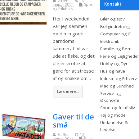
Steffen
16.
Kontakt
januar 2014
Sport
og friluftsliv
Her i weekenden
Biler og sjov
var jeg sammen
Boligindretning
med min gode
Computer og IT
barndoms
Elektronik
kammerat. Vi var
Familie og Børn
ude at fiske, og det
Ferie og Lejligheder
plejer vi ofte at
Hobby og Dyr
gøre for at stresse
Hus og have
af og snakke om…
Industri og Erhverv
Mad og Sundhed
Læs mere...
Service og
Økonomi
Sport og friluftsliv
Gaver til de
Tøj og mode
små
Uddannelse &
Ledelse
Steffen
12.
januar 2014
Biler