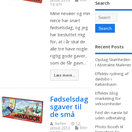
Search
og sjov
Mine nevøer og min
niece har snart
fødselsdag, og jeg
har besluttet mig
for, at i år skal de
Recent Posts
alle tre have nogle
rigtig gode gaver,
Opdag Skønheden
som de får gavn…
i Abstrakte Malerier
Effektiv rydning af
Læs mere...
dødsbo i
København
Effektiv blog
Fødselsdag
marketing for
virksomheder
sgaver til
de små
Find din næste bil
uden udbetaling
Steffen
12.
Photo Booth til
januar 2014
Biler
og sjov