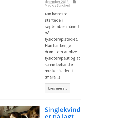
december 2013
Mad og Sundhed
Min kæreste
startede i
september måned
på
fysioterapistudiet.
Han har længe
drømt om at blive
fysioterapeut og at
kunne behandle
muskelskader. I
(mere…)
Læs mere...
Singlekvind
er på jagt