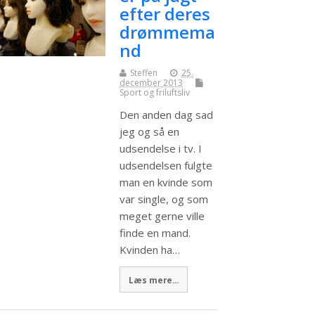
efter deres
drømmema
nd
Steffen
25.
december 2013
Sport og friluftsliv
Den anden dag sad
jeg og så en
udsendelse i tv. I
udsendelsen fulgte
man en kvinde som
var single, og som
meget gerne ville
finde en mand.
Kvinden ha…
Læs mere...