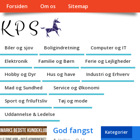
Forsiden
Om os
Sitemap
Biler og sjov
Boligindretning
Computer og IT
Elektronik
Familie og Børn
Ferie og Lejligheder
Hobby og Dyr
Hus og have
Industri og Erhverv
Mad og Sundhed
Service og Økonomi
Sport og friluftsliv
Tøj og mode
Uddannelse & Ledelse
God fangst
Kategorier