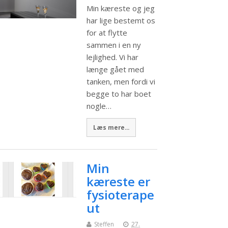
Min kæreste og jeg
har lige bestemt os
for at flytte
sammen i en ny
lejlighed. Vi har
længe gået med
tanken, men fordi vi
begge to har boet
nogle…
Læs mere...
Min
kæreste er
fysioterape
ut
Steffen
27.