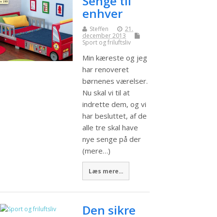
Senge til
enhver
Steffen
21.
december 2013
Sport og friluftsliv
Min kæreste og jeg
har renoveret
børnenes værelser.
Nu skal vi til at
indrette dem, og vi
har besluttet, af de
alle tre skal have
nye senge på der
(mere…)
Læs mere...
Den sikre